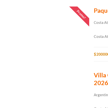
Paque
Promo!
Costa At
Costa At
$20000
Villa
202
Argentin