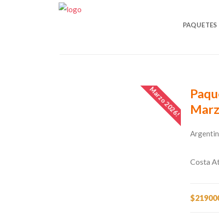
CONTACT
PAQUETES
Fecha
Desde Menor Precio
De
Marzo 2026!
Paque
Marz
Argentina
Costa At
$21900