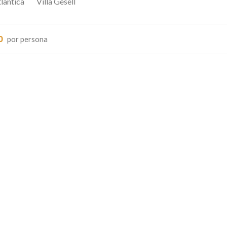
lantica
Villa Gesell
0
por persona