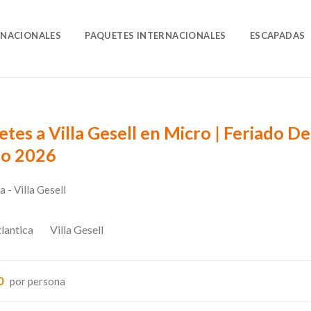
O
 NACIONALES
PAQUETES INTERNACIONALES
ESCAPADAS
sde Mayor Precio
Nombre
tes a Villa Gesell en Micro | Feriado De
o 2026
 - Villa Gesell
lantica
Villa Gesell
0
por persona