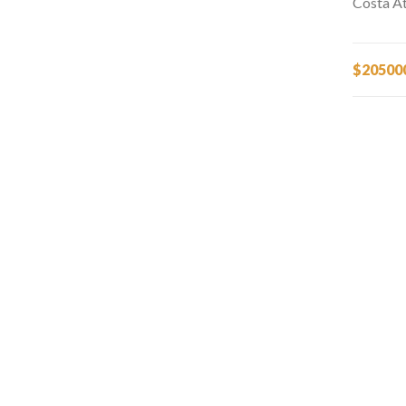
Costa At
$20500