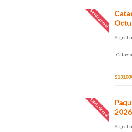
Salida grupal
Cata
Octu
Argentin
Catama
$13100
Salida Grupal
Paqu
202
Argentin