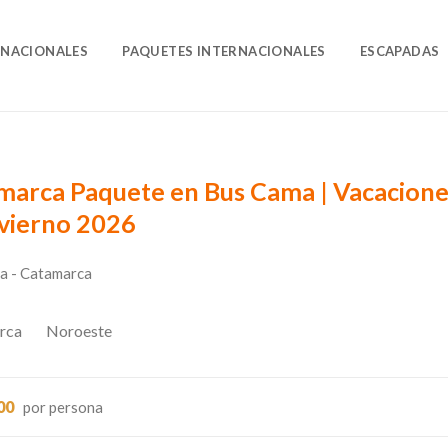
O
 NACIONALES
PAQUETES INTERNACIONALES
ESCAPADAS
sde Mayor Precio
Nombre
marca Paquete en Bus Cama | Vacacione
nvierno 2026
a - Catamarca
rca
Noroeste
00
por persona