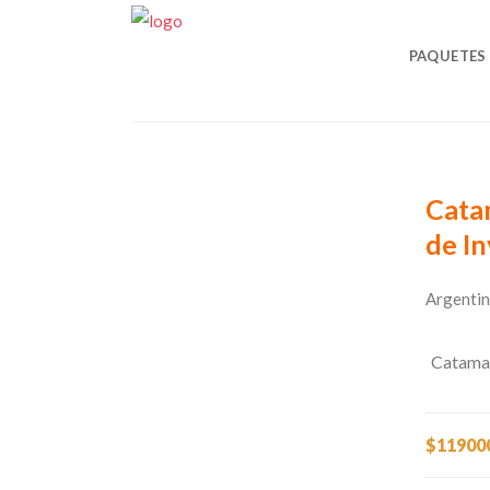
CONTACT
PAQUETES
Fecha
Desde Menor Precio
De
Cata
de I
Argentin
Catama
$11900