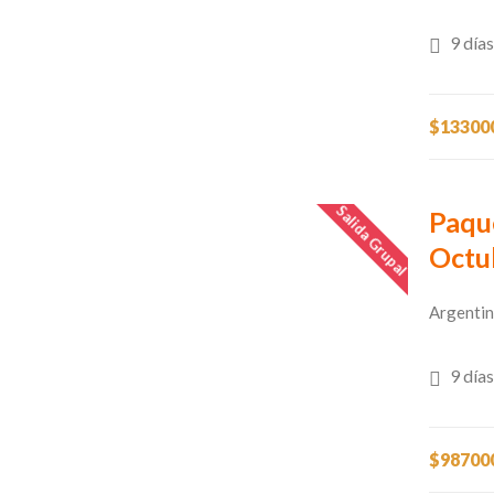
9 días
$13300
Salida Grupal
Paqu
Octu
Argentin
9 días
$98700