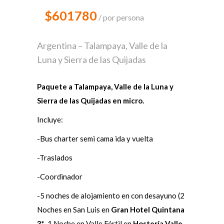
$601780
por persona
Argentina – Talampaya, Valle de la
Luna y Sierra de las Quijadas
Paquete a Talampaya, Valle de la Luna y
Sierra de las Quijadas en micro.
Incluye:
-Bus charter semi cama ida y vuelta
-Traslados
-Coordinador
-5 noches de alojamiento en con desayuno (2
Noches en San Luis en
Gran Hotel Quintana
3*
, 1 Noche en Valle Fértil en
Hostería Valle