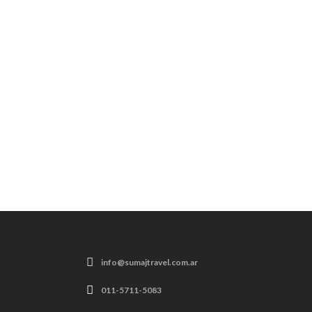
info@sumajtravel.com.ar
011-5711-5083