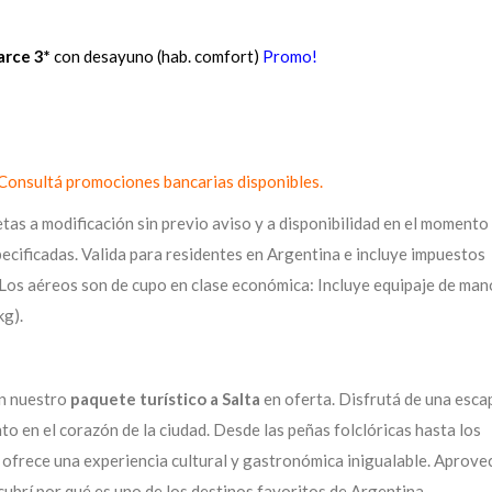
arce 3*
con desayuno (hab. comfort)
Promo!
. Consultá promociones bancarias disponibles.
etas a modificación sin previo aviso y a disponibilidad en el momento
pecificadas. Valida para residentes en Argentina e incluye impuestos
 Los aéreos son de cupo en clase económica: Incluye equipaje de man
kg).
on nuestro
paquete turístico a Salta
en oferta. Disfrutá de una esc
to en el corazón de la ciudad. Desde las peñas folclóricas hasta los
te ofrece una experiencia cultural y gastronómica inigualable. Aprove
ubrí por qué es uno de los destinos favoritos de Argentina.