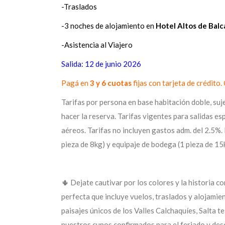
-Traslados
-3 noches de alojamiento en
Hotel Altos de Balc
-Asistencia al Viajero
Salida: 12 de junio 2026
Pagá en
3 y 6 cuotas
fijas con tarjeta de crédito
Tarifas por persona en base habitación doble, suj
hacer la reserva. Tarifas vigentes para salidas es
aéreos. Tarifas no incluyen gastos adm. del 2.5%.
pieza de 8kg) y equipaje de bodega (1 pieza de 15
🌵 Dejate cautivar por los colores y la historia c
perfecta que incluye vuelos, traslados y alojamien
paisajes únicos de los Valles Calchaquíes, Salta 
nuestros cupos confirmados para el feriado y desc