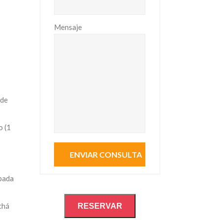
Mensaje
 de
o (1
apada
chá
RESERVAR