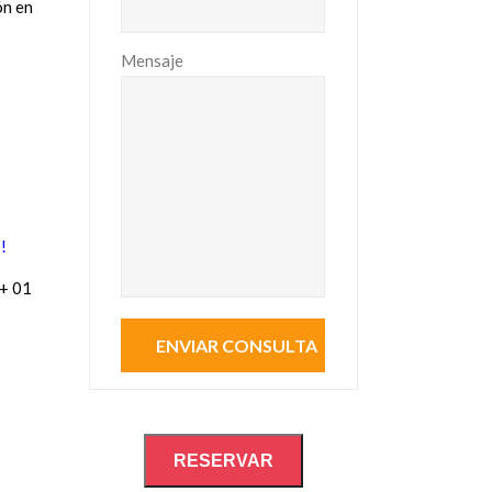
ón en
Mensaje
!
 + 01
RESERVAR