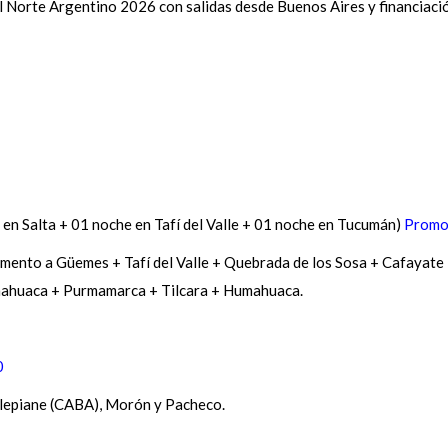
al Norte Argentino 2026 con salidas desde Buenos Aires y financiaci
en Salta + 01 noche en Tafí del Valle + 01 noche en Tucumán)
Promo
mento a Güemes + Tafí del Valle + Quebrada de los Sosa + Cafayate
ahuaca + Purmamarca + Tilcara + Humahuaca.
0
llepiane (CABA), Morón y Pacheco.