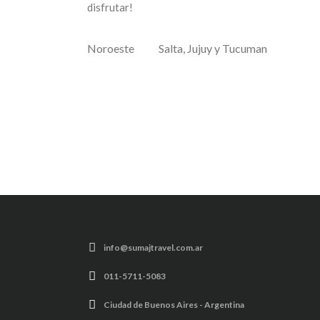
disfrutar!
Noroeste
Salta, Jujuy y Tucuman
info@sumajtravel.com.ar
011-5711-5083
Ciudad de Buenos Aires - Argentina