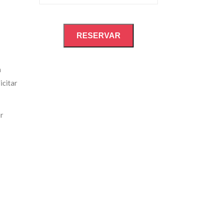
RESERVAR
n
icitar
or