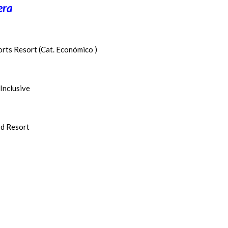
era
orts Resort (Cat. Económico )
y
 Inclusive
rd Resort