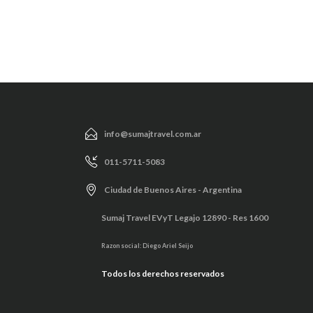
info@sumajtravel.com.ar
011-5711-5083
Ciudad de Buenos Aires - Argentina
Sumaj Travel EVyT Legajo 12890 - Res 1600
Razon social: Diego Ariel Seijo
Todos los derechos reservados