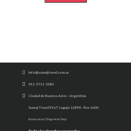
info@sumajtravel.com.ar
011-5711-5083
Ciudad de Buenos Aires - Argentina
Sumaj Travel EVyT Legajo 12890 - Res 1600
Razon social: Diego Ariel Seijo
Todos los derechos reservados