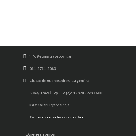
info@sumajtravel.com.ar
011-5711-5083
Ciudad de Buenos Aires - Argentina
Sumaj Travel EVyT Legajo 12890 - Res 1600
Razon social: Diego Ariel Seijo
Todos los derechos reservados
Quienes somos