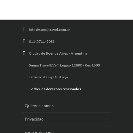
info@sumajtravel.com.ar
011-5711-5083
Ciudad de Buenos Aires - Argentina
Sumaj Travel EVyT Legajo 12890 - Res 1600
Razon social: Diego Ariel Seijo
Todos los derechos reservados
Quienes somos
Privacidad
Formas de pago